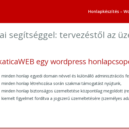
Honlapkészítés – W
i segítséggel: tervezéstől az ü
katicaWEB egy wordpress honlapcsop
minden honlap egyedi domain névvel és különálló adminisztrációs felü
minden honlap létrehozása során szakmai támogatást nyújtunk,
minden honlap biztonságos üzemeltetése központilag megoldott (re
kiemelt figyelmet fordítva a jogszerű üzemeltetésére (személyes ada