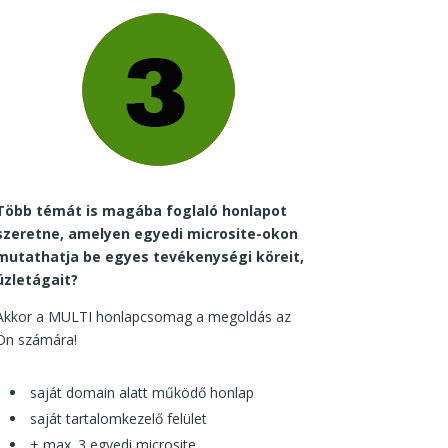
Több témát is magába foglaló honlapot
szeretne, amelyen egyedi microsite-okon
mutathatja be egyes tevékenységi köreit,
üzletágait?
Akkor a MULTI honlapcsomag a megoldás az
Ön számára!
saját domain alatt működő honlap
saját tartalomkezelő felület
+ max. 3 egyedi microsite