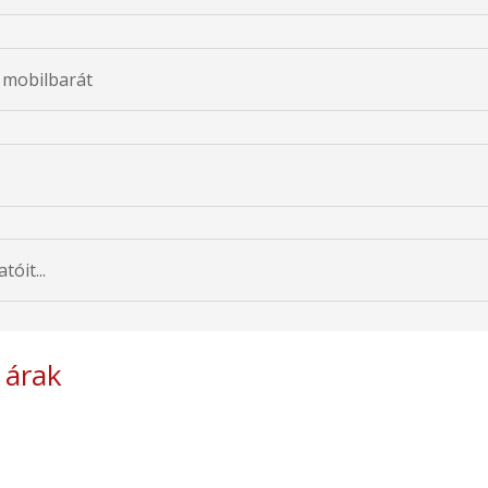
 mobilbarát
óit...
 árak