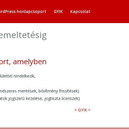
ordPress honlapcsoport
GYIK
Kapcsolat
zemeltetésig
ort, amelyben
lettel rendelkezik,
ndszeres mentések, bővítmény frissítések)
tok jogszerű kezelése, jogtiszta licenszek)
> GYIK >