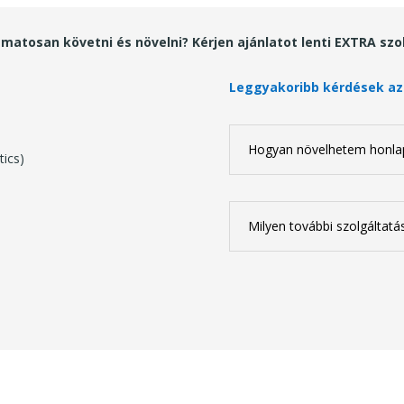
atosan követni és növelni? Kérjen ajánlatot lenti EXTRA szo
Leggyakoribb kérdések az
Hogyan növelhetem honla
tics)
Milyen további szolgáltatá