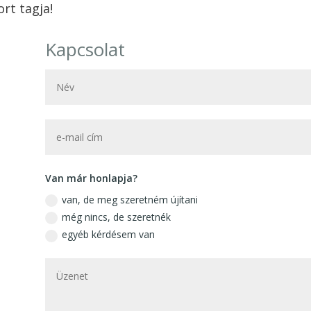
rt tagja!
Kapcsolat
Van már honlapja?
van, de meg szeretném újítani
még nincs, de szeretnék
egyéb kérdésem van