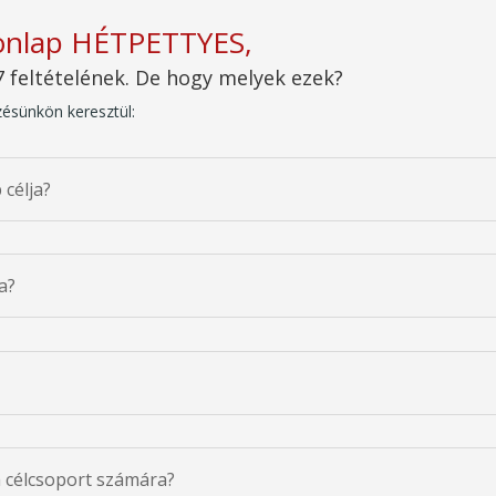
honlap HÉTPETTYES,
 feltételének. De hogy melyek ezek?
pzésünkön keresztül:
 célja?
a?
a célcsoport számára?