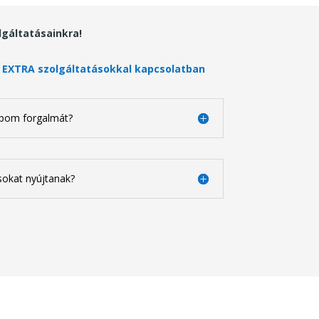
lgáltatásainkra!
 EXTRA szolgáltatásokkal kapcsolatban
pom forgalmát?
sokat nyújtanak?